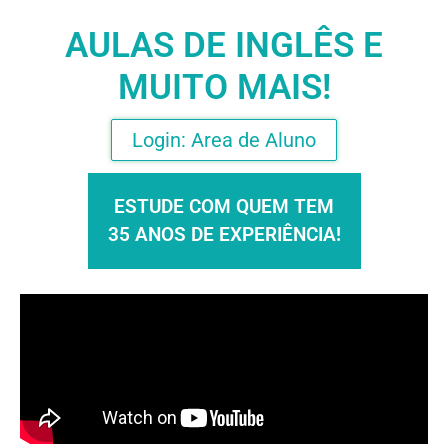
AULAS DE INGLÊS E
MUITO MAIS!
Login: Area de Aluno
ESTUDE COM QUEM TEM
35 ANOS DE EXPERIÊNCIA!